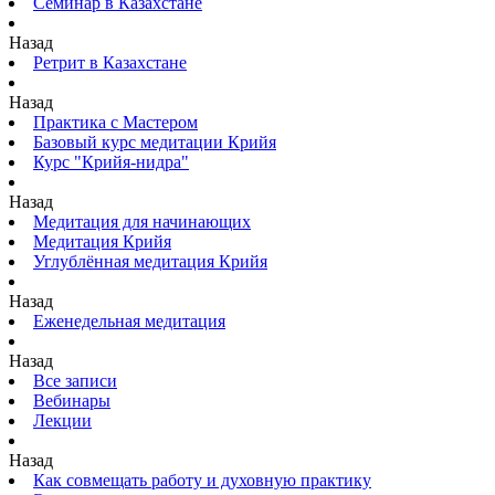
Семинар в Казахстане
Назад
Ретрит в Казахстане
Назад
Практика с Мастером
Базовый курс медитации Крийя
Курс "Крийя-нидра"
Назад
Медитация для начинающих
Медитация Крийя
Углублённая медитация Крийя
Назад
Еженедельная медитация
Назад
Все записи
Вебинары
Лекции
Назад
Как совмещать работу и духовную практику