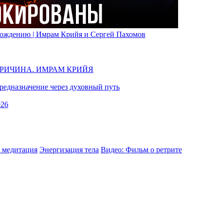
вобождению | Имрам Крийя и Сергей Пахомов
ПРИЧИНА. ИМРАМ КРИЙЯ
едназначение через духовный путь
026
 медитация
Энергизация тела
Видео: Фильм о ретрите