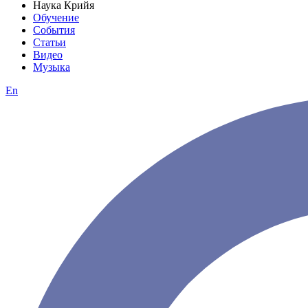
Наука Крийя
Обучение
События
Статьи
Видео
Музыка
En