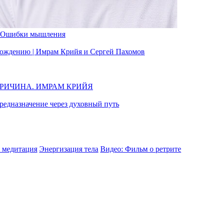
Ошибки мышления
вобождению | Имрам Крийя и Сергей Пахомов
ПРИЧИНА. ИМРАМ КРИЙЯ
едназначение через духовный путь
 медитация
Энергизация тела
Видео: Фильм о ретрите