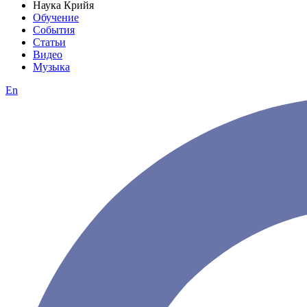
Наука Крийя
Обучение
События
Статьи
Видео
Музыка
En