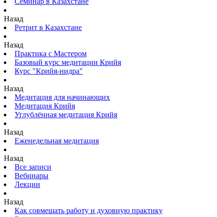
Семинар в Казахстане
Назад
Ретрит в Казахстане
Назад
Практика с Мастером
Базовый курс медитации Крийя
Курс "Крийя-нидра"
Назад
Медитация для начинающих
Медитация Крийя
Углублённая медитация Крийя
Назад
Еженедельная медитация
Назад
Все записи
Вебинары
Лекции
Назад
Как совмещать работу и духовную практику