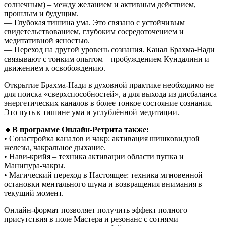
солнечным) – между желанием и активным действием,
прошлым и будущим.
— Глубокая тишина ума. Это связано с устойчивым
свидетельствованием, глубоким сосредоточением и
медитативной ясностью.
— Переход на другой уровень сознания. Канал Брахма-Нади
связывают с тонким опытом – пробуждением Кундалини и
движением к освобождению.
Открытие Брахма-Нади в духовной практике необходимо не
для поиска «сверхспособностей», а для выхода из дисбаланса
энергетических каналов в более тонкое состояние сознания.
Это путь к тишине ума и углублённой медитации.
🔸
В программе Онлайн-Ретрита также:
• Сонастройка каналов и чакр: активация шишковидной
железы, чакральное дыхание.
• Нави-крийя – техника активации области пупка и
Манипура-чакры.
• Магический переход в Настоящее: техника мгновенной
остановки ментального шума и возвращения внимания в
текущий момент.
Онлайн-формат позволяет получить эффект полного
присутствия в поле Мастера и резонанс с сотнями