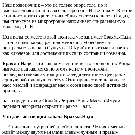
Наш позвоночник – это не только опора тела, но и
высокоточная антенна для сонастройки с Источником. Внутри
спинного мозга скрыта сложнейшая система каналов (Нади),
чья структура на микроуровне напоминает спиралевидную
молекулу ДНК.
Центральное место в этой архитектуре занимает Брахма-Нади
– тончайший канал, расположенный глубоко внутри
центрального канала Сушумна. В Крийя он рассматривается
как ключевой для достижения высших состояний сознания.
Брахма-Нади
– это ваш внутренний вектор эволюции. Когда
импульс направляется по этому каналу, происходит
последовательная активация и объединение всех центров в
единую работающую систему. Этот процесс останавливает
хаос мыслей и возвращает нас к осознанию своей истинной
природы.
🔸На предстоящем Онлайн-Ретрите 5 мая Мастер Имрам
передаст алгоритм открытия Брахма-Нади.
Что даёт активация канала Брахма-Нади
— Снижение внутренней двойственности. Человек меньше
живёт между двумя каналами (левым лунным и правым