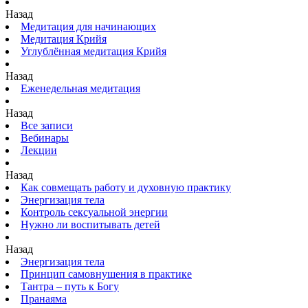
Назад
Медитация для начинающих
Медитация Крийя
Углублённая медитация Крийя
Назад
Еженедельная медитация
Назад
Все записи
Вебинары
Лекции
Назад
Как совмещать работу и духовную практику
Энергизация тела
Контроль сексуальной энергии
Нужно ли воспитывать детей
Назад
Энергизация тела
Принцип самовнушения в практике
Тантра – путь к Богу
Пранаяма