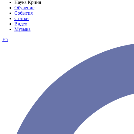
Наука Крийя
Обучение
События
Статьи
Видео
Музыка
En