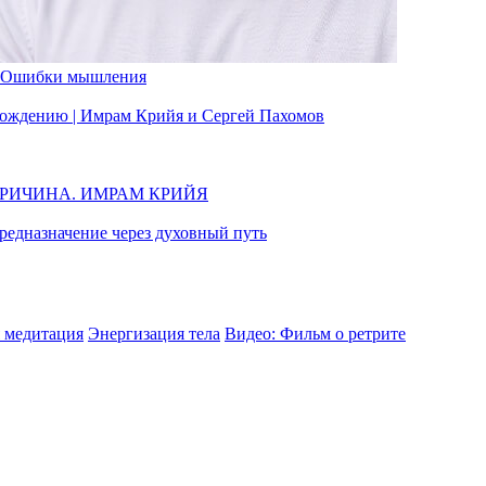
Ошибки мышления
вобождению | Имрам Крийя и Сергей Пахомов
ПРИЧИНА. ИМРАМ КРИЙЯ
едназначение через духовный путь
 медитация
Энергизация тела
Видео: Фильм о ретрите