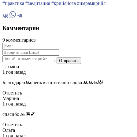
#практика #медитация #крийяйога #имрамкрийя
Комментарии
9 комментариев
Отправить
Татьяна
1 год назад
Благодарю🙏очень кстати ваши слова 🙏🙏🙏😇
Ответить
Марина
1 год назад
спасибо 🙏🏽💕
Ответить
Ольга
1 год назад