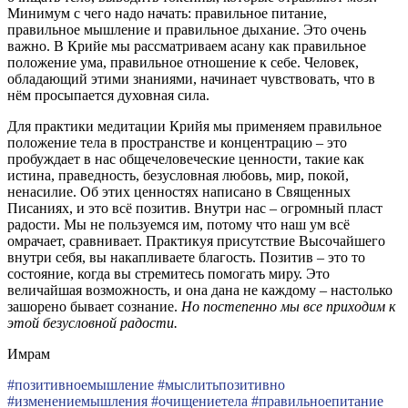
Минимум с чего надо начать: правильное питание,
правильное мышление и правильное дыхание. Это очень
важно. В Крийе мы рассматриваем асану как правильное
положение ума, правильное отношение к себе. Человек,
обладающий этими знаниями, начинает чувствовать, что в
нём просыпается духовная сила.
Для практики медитации Крийя мы применяем правильное
положение тела в пространстве и концентрацию – это
пробуждает в нас общечеловеческие ценности, такие как
истина, праведность, безусловная любовь, мир, покой,
ненасилие. Об этих ценностях написано в Священных
Писаниях, и это всё позитив. Внутри нас – огромный пласт
радости. Мы не пользуемся им, потому что наш ум всё
омрачает, сравнивает. Практикуя присутствие Высочайшего
внутри себя, вы накапливаете благость. Позитив – это то
состояние, когда вы стремитесь помогать миру. Это
величайшая возможность, и она дана не каждому – настолько
зашорено бывает сознание.
Но постепенно мы все приходим к
этой безусловной радости.
Имрам
#позитивноемышление #мыслитьпозитивно
#изменениемышления #очищениетела #правильноепитание