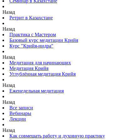
Семинар в Казахстане
Назад
Ретрит в Казахстане
Назад
Практика с Мастером
Базовый курс медитации Крийя
Курс "Крийя-нидра"
Назад
Медитация для начинающих
Медитация Крийя
Углублённая медитация Крийя
Назад
Еженедельная медитация
Назад
Все записи
Вебинары
Лекции
Назад
Как совмещать работу и духовную практику