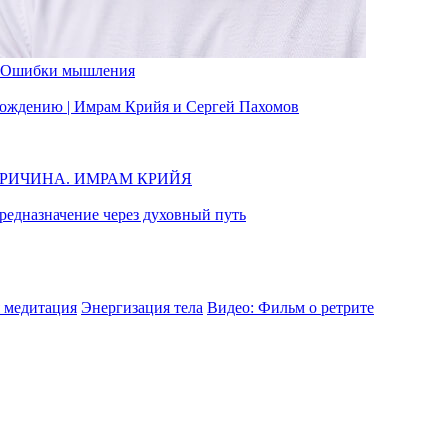
Ошибки мышления
вобождению | Имрам Крийя и Сергей Пахомов
ПРИЧИНА. ИМРАМ КРИЙЯ
едназначение через духовный путь
 медитация
Энергизация тела
Видео: Фильм о ретрите