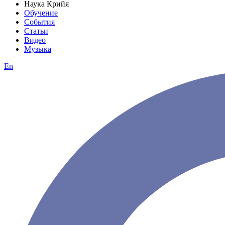
Наука Крийя
Обучение
События
Статьи
Видео
Музыка
En