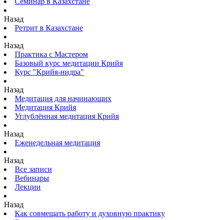
Семинар в Казахстане
Назад
Ретрит в Казахстане
Назад
Практика с Мастером
Базовый курс медитации Крийя
Курс "Крийя-нидра"
Назад
Медитация для начинающих
Медитация Крийя
Углублённая медитация Крийя
Назад
Еженедельная медитация
Назад
Все записи
Вебинары
Лекции
Назад
Как совмещать работу и духовную практику