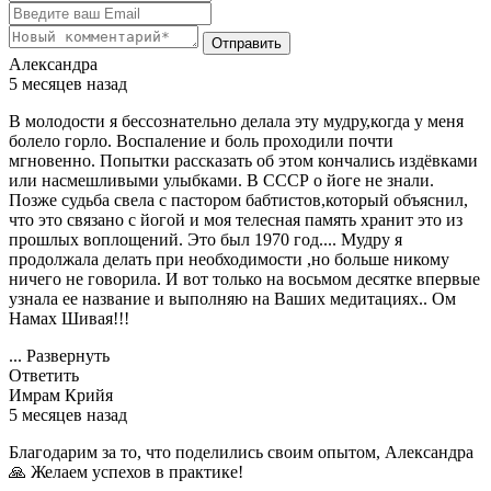
Отправить
Александра
5 месяцев назад
В молодости я бессознательно делала эту мудру,когда у меня
болело горло. Воспаление и боль проходили почти
мгновенно. Попытки рассказать об этом кончались издёвками
или насмешливыми улыбками. В СССР о йоге не знали.
Позже судьба свела с пастором бабтистов,который объяснил,
что это связано с йогой и моя телесная память хранит это из
прошлых воплощений. Это был 1970 год.... Мудру я
продолжала делать при необходимости ,но больше никому
ничего не говорила. И вот только на восьмом десятке впервые
узнала ее название и выполняю на Ваших медитациях.. Ом
Намах Шивая!!!
...
Развернуть
Ответить
Имрам Крийя
5 месяцев назад
Благодарим за то, что поделились своим опытом, Александра
🙏 Желаем успехов в практике!