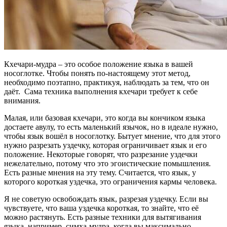
Кхечари-мудра – это особое положение языка в вашей
носоглотке. Чтобы понять по-настоящему этот метод,
необходимо поэтапно, практикуя, наблюдать за тем, что он
даёт. Сама техника выполнения кхечари требует к себе
внимания.
Малая, или базовая кхечари, это когда вы кончиком языка
достаете авулу, то есть маленький язычок, но в идеале нужно,
чтобы язык вошёл в носоглотку. Бытует мнение, что для этого
нужно разрезать уздечку, которая ограничивает язык и его
положение. Некоторые говорят, что разрезание уздечки
нежелательно, потому что это эгоистические помышления.
Есть разные мнения на эту тему. Считается, что язык, у
которого короткая уздечка, это ограничения кармы человека.
Я не советую освобождать язык, разрезая уздечку. Если вы
чувствуете, что ваша уздечка короткая, то знайте, что её
можно растянуть. Есть разные техники для вытягивания
языка, например, симха-мудра, когда вы максимально