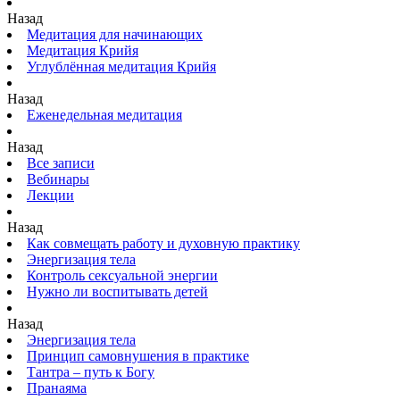
Назад
Медитация для начинающих
Медитация Крийя
Углублённая медитация Крийя
Назад
Еженедельная медитация
Назад
Все записи
Вебинары
Лекции
Назад
Как совмещать работу и духовную практику
Энергизация тела
Контроль сексуальной энергии
Нужно ли воспитывать детей
Назад
Энергизация тела
Принцип самовнушения в практике
Тантра – путь к Богу
Пранаяма