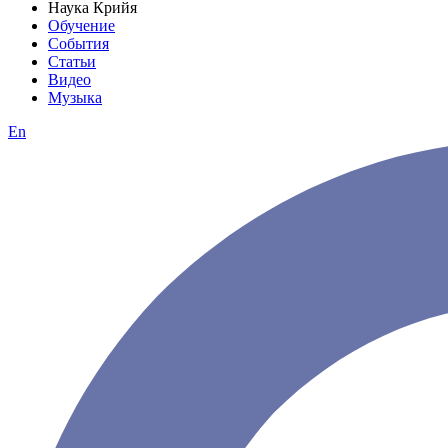
Наука Крийя
Обучение
События
Статьи
Видео
Музыка
En