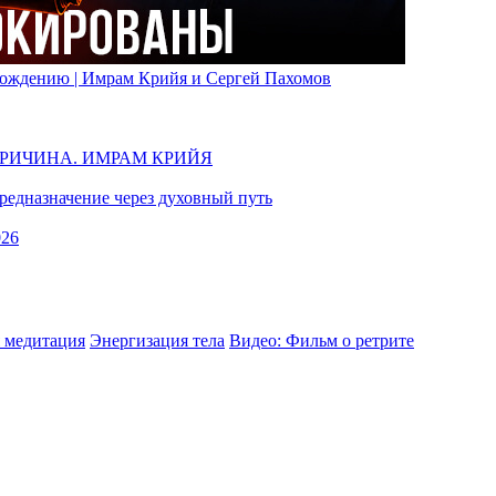
вобождению | Имрам Крийя и Сергей Пахомов
ПРИЧИНА. ИМРАМ КРИЙЯ
едназначение через духовный путь
026
 медитация
Энергизация тела
Видео: Фильм о ретрите