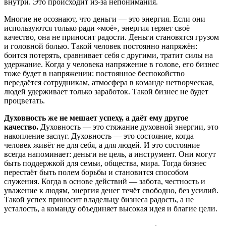
внутри. Это происходит из-за непонимания.
Многие не осознают, что деньги — это энергия. Если они
используются только ради «моё», энергия теряет своё
качество, она не приносит радости. Деньги становятся грузом
и головной болью. Такой человек постоянно напряжён:
боится потерять, сравнивает себя с другими, тратит силы на
удержание. Когда у человека напряжение в голове, его бизнес
тоже будет в напряжении: постоянное беспокойство
передаётся сотрудникам, атмосфера в команде нетворческая,
людей удерживает только заработок. Такой бизнес не будет
процветать.
Духовность же не мешает успеху, а даёт ему другое
качество.
Духовность — это стяжание духовной энергии, это
накопление заслуг. Духовность — это состояние, когда
человек живёт не для себя, а для людей. И это состояние
всегда напоминает: деньги не цель, а инструмент. Они могут
быть поддержкой для семьи, общества, мира. Тогда бизнес
перестаёт быть полем борьбы и становится способом
служения. Когда в основе действий — забота, честность и
уважение к людям, энергия денег течёт свободно, без усилий.
Такой успех приносит владельцу бизнеса радость, а не
усталость, а команду объединяет высокая идея и благие цели.