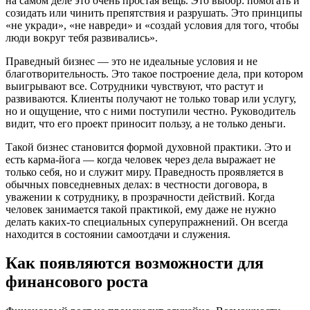
на самом деле это очень простая вещь. Это выбор: помогать и
созидать или чинить препятствия и разрушать. Это принципы
«не укради», «не навреди» и «создай условия для того, чтобы
люди вокруг тебя развивались».
Праведный бизнес — это не идеальные условия и не
благотворительность. Это такое построение дела, при котором
выигрывают все. Сотрудники чувствуют, что растут и
развиваются. Клиенты получают не только товар или услугу,
но и ощущение, что с ними поступили честно. Руководитель
видит, что его проект приносит пользу, а не только деньги.
Такой бизнес становится формой духовной практики. Это и
есть карма-йога — когда человек через дела выражает не
только себя, но и служит миру. Праведность проявляется в
обычных повседневных делах: в честности договора, в
уважении к сотруднику, в прозрачности действий. Когда
человек занимается такой практикой, ему даже не нужно
делать каких-то специальных суперупражнений. Он всегда
находится в состоянии самоотдачи и служения.
Как появляются возможности для
финансового роста