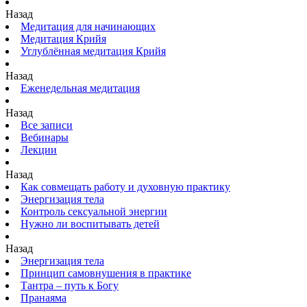
Назад
Медитация для начинающих
Медитация Крийя
Углублённая медитация Крийя
Назад
Еженедельная медитация
Назад
Все записи
Вебинары
Лекции
Назад
Как совмещать работу и духовную практику
Энергизация тела
Контроль сексуальной энергии
Нужно ли воспитывать детей
Назад
Энергизация тела
Принцип самовнушения в практике
Тантра – путь к Богу
Пранаяма