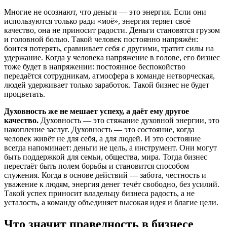
Многие не осознают, что деньги — это энергия. Если они
используются только ради «моё», энергия теряет своё
качество, она не приносит радости. Деньги становятся грузом
и головной болью. Такой человек постоянно напряжён:
боится потерять, сравнивает себя с другими, тратит силы на
удержание. Когда у человека напряжение в голове, его бизнес
тоже будет в напряжении: постоянное беспокойство
передаётся сотрудникам, атмосфера в команде нетворческая,
людей удерживает только заработок. Такой бизнес не будет
процветать.
Духовность же не мешает успеху, а даёт ему другое
качество.
Духовность — это стяжание духовной энергии, это
накопление заслуг. Духовность — это состояние, когда
человек живёт не для себя, а для людей. И это состояние
всегда напоминает: деньги не цель, а инструмент. Они могут
быть поддержкой для семьи, общества, мира. Тогда бизнес
перестаёт быть полем борьбы и становится способом
служения. Когда в основе действий — забота, честность и
уважение к людям, энергия денег течёт свободно, без усилий.
Такой успех приносит владельцу бизнеса радость, а не
усталость, а команду объединяет высокая идея и благие цели.
Что значит праведность в бизнесе