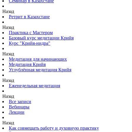
Семинар в Казахстане
Назад
Ретрит в Казахстане
Назад
Практика с Мастером
Базовый курс медитации Крийя
Курс "Крийя-нидра"
Назад
Медитация для начинающих
Медитация Крийя
Углублённая медитация Крийя
Назад
Еженедельная медитация
Назад
Все записи
Вебинары
Лекции
Назад
Как совмещать работу и духовную практику