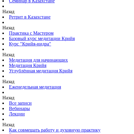
Семинар в Казахстане
Назад
Ретрит в Казахстане
Назад
Практика с Мастером
Базовый курс медитации Крийя
Курс "Крийя-нидра"
Назад
Медитация для начинающих
Медитация Крийя
Углублённая медитация Крийя
Назад
Еженедельная медитация
Назад
Все записи
Вебинары
Лекции
Назад
Как совмещать работу и духовную практику