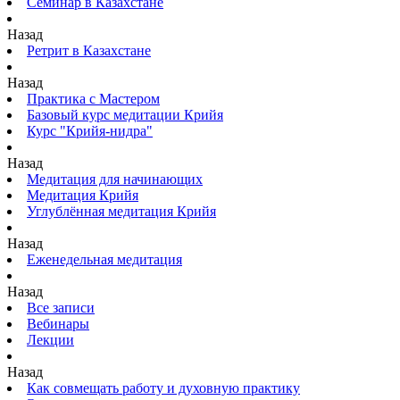
Семинар в Казахстане
Назад
Ретрит в Казахстане
Назад
Практика с Мастером
Базовый курс медитации Крийя
Курс "Крийя-нидра"
Назад
Медитация для начинающих
Медитация Крийя
Углублённая медитация Крийя
Назад
Еженедельная медитация
Назад
Все записи
Вебинары
Лекции
Назад
Как совмещать работу и духовную практику