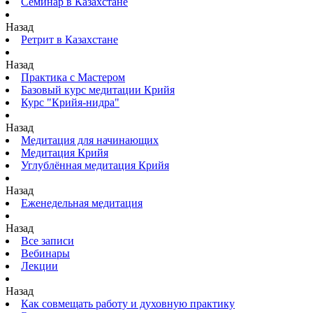
Семинар в Казахстане
Назад
Ретрит в Казахстане
Назад
Практика с Мастером
Базовый курс медитации Крийя
Курс "Крийя-нидра"
Назад
Медитация для начинающих
Медитация Крийя
Углублённая медитация Крийя
Назад
Еженедельная медитация
Назад
Все записи
Вебинары
Лекции
Назад
Как совмещать работу и духовную практику