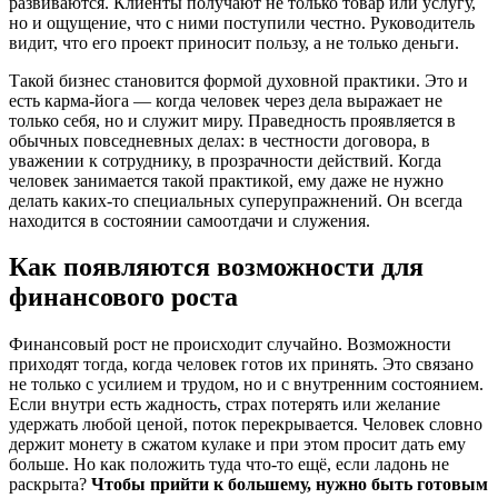
развиваются. Клиенты получают не только товар или услугу,
но и ощущение, что с ними поступили честно. Руководитель
видит, что его проект приносит пользу, а не только деньги.
Такой бизнес становится формой духовной практики. Это и
есть карма-йога — когда человек через дела выражает не
только себя, но и служит миру. Праведность проявляется в
обычных повседневных делах: в честности договора, в
уважении к сотруднику, в прозрачности действий. Когда
человек занимается такой практикой, ему даже не нужно
делать каких-то специальных суперупражнений. Он всегда
находится в состоянии самоотдачи и служения.
Как появляются возможности для
финансового роста
Финансовый рост не происходит случайно. Возможности
приходят тогда, когда человек готов их принять. Это связано
не только с усилием и трудом, но и с внутренним состоянием.
Если внутри есть жадность, страх потерять или желание
удержать любой ценой, поток перекрывается. Человек словно
держит монету в сжатом кулаке и при этом просит дать ему
больше. Но как положить туда что-то ещё, если ладонь не
раскрыта?
Чтобы прийти к большему, нужно быть готовым