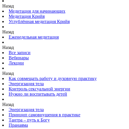
Назад
Медитация для начинающих
Медитация Крийя
Углублённая медитация Крийя
Назад
Еженедельная медитация
Назад
Все записи
Вебинары
Лекции
Назад
Как совмещать работу и духовную практику
Энергизация тела
Контроль сексуальной энергии
Нужно ли воспитывать детей
Назад
Энергизация тела
Принцип самовнушения в практике
Тантра – путь к Богу
Пранаяма