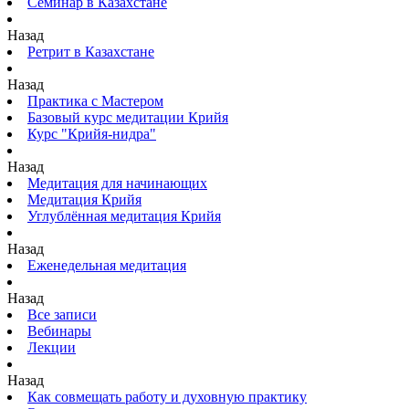
Семинар в Казахстане
Назад
Ретрит в Казахстане
Назад
Практика с Мастером
Базовый курс медитации Крийя
Курс "Крийя-нидра"
Назад
Медитация для начинающих
Медитация Крийя
Углублённая медитация Крийя
Назад
Еженедельная медитация
Назад
Все записи
Вебинары
Лекции
Назад
Как совмещать работу и духовную практику