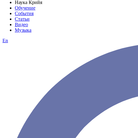
Наука Крийя
Обучение
События
Статьи
Видео
Музыка
En