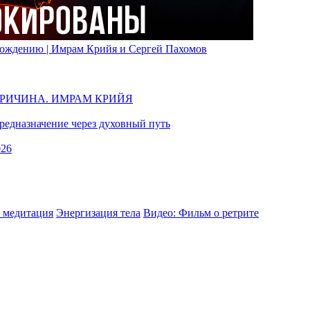
вобождению | Имрам Крийя и Сергей Пахомов
ПРИЧИНА. ИМРАМ КРИЙЯ
едназначение через духовный путь
026
 медитация
Энергизация тела
Видео: Фильм о ретрите