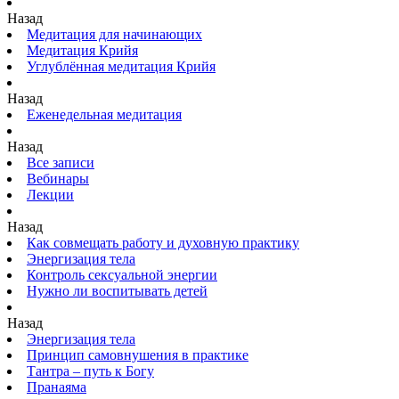
Назад
Медитация для начинающих
Медитация Крийя
Углублённая медитация Крийя
Назад
Еженедельная медитация
Назад
Все записи
Вебинары
Лекции
Назад
Как совмещать работу и духовную практику
Энергизация тела
Контроль сексуальной энергии
Нужно ли воспитывать детей
Назад
Энергизация тела
Принцип самовнушения в практике
Тантра – путь к Богу
Пранаяма