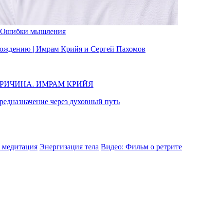
Ошибки мышления
вобождению | Имрам Крийя и Сергей Пахомов
ПРИЧИНА. ИМРАМ КРИЙЯ
едназначение через духовный путь
 медитация
Энергизация тела
Видео: Фильм о ретрите