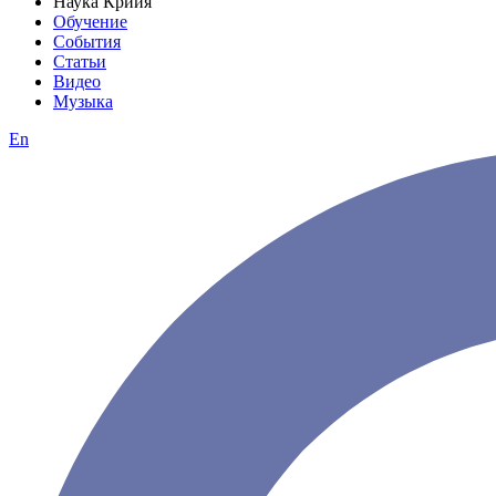
Наука Крийя
Обучение
События
Статьи
Видео
Музыка
En