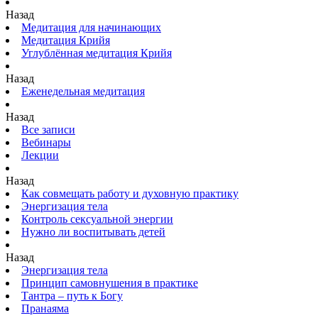
Назад
Медитация для начинающих
Медитация Крийя
Углублённая медитация Крийя
Назад
Еженедельная медитация
Назад
Все записи
Вебинары
Лекции
Назад
Как совмещать работу и духовную практику
Энергизация тела
Контроль сексуальной энергии
Нужно ли воспитывать детей
Назад
Энергизация тела
Принцип самовнушения в практике
Тантра – путь к Богу
Пранаяма