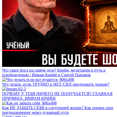
Что такое йога на самом деле? Крийя, медитация и путь к
освобождению | Имрам Крийя и Сергей Пахомов
Что делать, если ТРУДНО и НЕТ СИЛ продолжать дальше?
ПОЧЕМУ У ТЕБЯ НИЧЕГО НЕ ПОЛУЧАЕТСЯ? ГЛАВНАЯ
ПРИЧИНА. ИМРАМ КРИЙЯ
Как НЕ ЗАБЫТЬ СЕБЯ в следующей жизни? Как понять свое
предназначение через духовный путь