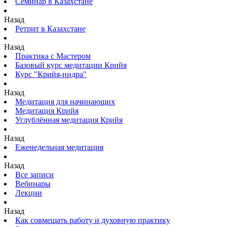
Семинар в Казахстане
Назад
Ретрит в Казахстане
Назад
Практика с Мастером
Базовый курс медитации Крийя
Курс "Крийя-нидра"
Назад
Медитация для начинающих
Медитация Крийя
Углублённая медитация Крийя
Назад
Еженедельная медитация
Назад
Все записи
Вебинары
Лекции
Назад
Как совмещать работу и духовную практику