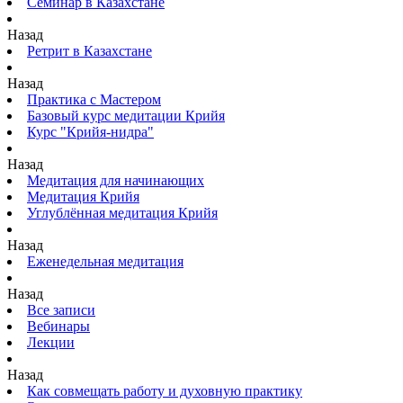
Семинар в Казахстане
Назад
Ретрит в Казахстане
Назад
Практика с Мастером
Базовый курс медитации Крийя
Курс "Крийя-нидра"
Назад
Медитация для начинающих
Медитация Крийя
Углублённая медитация Крийя
Назад
Еженедельная медитация
Назад
Все записи
Вебинары
Лекции
Назад
Как совмещать работу и духовную практику