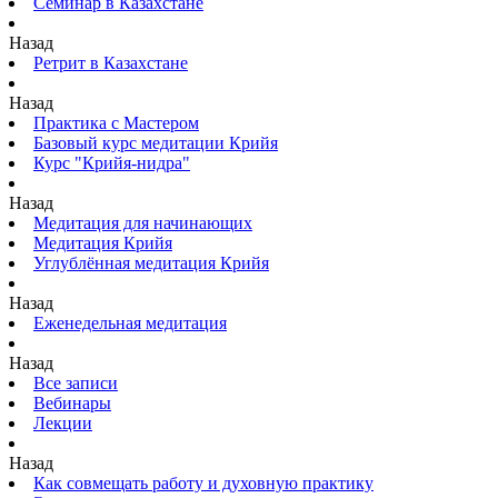
Семинар в Казахстане
Назад
Ретрит в Казахстане
Назад
Практика с Мастером
Базовый курс медитации Крийя
Курс "Крийя-нидра"
Назад
Медитация для начинающих
Медитация Крийя
Углублённая медитация Крийя
Назад
Еженедельная медитация
Назад
Все записи
Вебинары
Лекции
Назад
Как совмещать работу и духовную практику