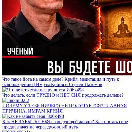
Что такое йога на самом деле? Крийя, медитация и путь к
освобождению | Имрам Крийя и Сергей Пахомов
Что делать, если ТРУДНО и НЕТ СИЛ продолжать дальше?
ПОЧЕМУ У ТЕБЯ НИЧЕГО НЕ ПОЛУЧАЕТСЯ? ГЛАВНАЯ
ПРИЧИНА. ИМРАМ КРИЙЯ
Как НЕ ЗАБЫТЬ СЕБЯ в следующей жизни? Как понять свое
предназначение через духовный путь