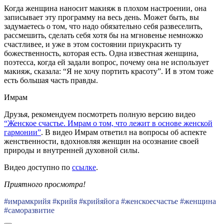
Когда женщина наносит макияж в плохом настроении, она
записывает эту программу на весь день. Может быть, вы
задумаетесь о том, что надо обязательно себя развеселить,
рассмешить, сделать себя хотя бы на мгновенье немножко
счастливее, и уже в этом состоянии приукрасить ту
божественность, которая есть. Одна известная женщина,
поэтесса, когда ей задали вопрос, почему она не использует
макияж, сказала: “Я не хочу портить красоту”. И в этом тоже
есть большая часть правды.
Имрам
Друзья, рекомендуем посмотреть полную версию видео
“Женское счастье. Имрам о том, что лежит в основе женской
гармонии”
. В видео Имрам ответил на вопросы об аспекте
женственности, вдохновляя женщин на осознание своей
природы и внутренней духовной силы.
Видео доступно по
ссылке
.
Приятного просмотра!
#имрамкрийя #крийя #крийяйога #женскоесчастье #женщина
#саморазвитие