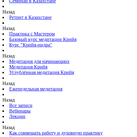
Семинар в Казахстане
Назад
Ретрит в Казахстане
Назад
Практика с Мастером
Базовый курс медитации Крийя
Курс "Крийя-нидра"
Назад
Медитация для начинающих
Медитация Крийя
Углублённая медитация Крийя
Назад
Еженедельная медитация
Назад
Все записи
Вебинары
Лекции
Назад
Как совмещать работу и духовную практику