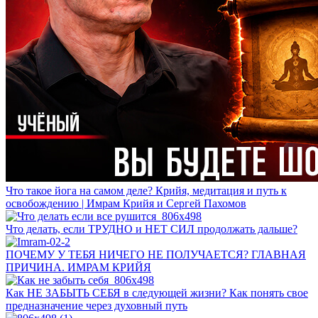
Что такое йога на самом деле? Крийя, медитация и путь к
освобождению | Имрам Крийя и Сергей Пахомов
Что делать, если ТРУДНО и НЕТ СИЛ продолжать дальше?
ПОЧЕМУ У ТЕБЯ НИЧЕГО НЕ ПОЛУЧАЕТСЯ? ГЛАВНАЯ
ПРИЧИНА. ИМРАМ КРИЙЯ
Как НЕ ЗАБЫТЬ СЕБЯ в следующей жизни? Как понять свое
предназначение через духовный путь