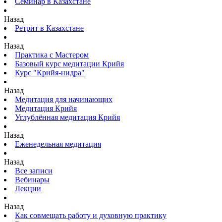
Семинар в Казахстане
Назад
Ретрит в Казахстане
Назад
Практика с Мастером
Базовый курс медитации Крийя
Курс "Крийя-нидра"
Назад
Медитация для начинающих
Медитация Крийя
Углублённая медитация Крийя
Назад
Еженедельная медитация
Назад
Все записи
Вебинары
Лекции
Назад
Как совмещать работу и духовную практику