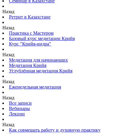
Семинар в Казахстане
Назад
Ретрит в Казахстане
Назад
Практика с Мастером
Базовый курс медитации Крийя
Курс "Крийя-нидра"
Назад
Медитация для начинающих
Медитация Крийя
Углублённая медитация Крийя
Назад
Еженедельная медитация
Назад
Все записи
Вебинары
Лекции
Назад
Как совмещать работу и духовную практику