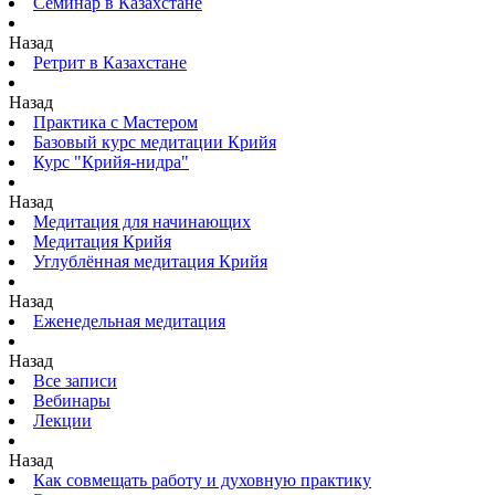
Семинар в Казахстане
Назад
Ретрит в Казахстане
Назад
Практика с Мастером
Базовый курс медитации Крийя
Курс "Крийя-нидра"
Назад
Медитация для начинающих
Медитация Крийя
Углублённая медитация Крийя
Назад
Еженедельная медитация
Назад
Все записи
Вебинары
Лекции
Назад
Как совмещать работу и духовную практику