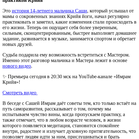
практикой Крийя
Это
история 14-летнего мальчика Саши
, который услышал от
мамы о сокровенных знаниях Крийя йоги, начал регулярно
практиковать и заметил, какие изменения стали происходить в
его жизни. Теперь он ощущает себя более уверенным,
сильным, сконцентрированным, быстрее выполняет домашнее
задание, развивается в музыке, занимается спортом и обретает
новых друзей.
Судьба подарила ему возможность встретиться с Мастером.
Именно этот разговор мальчика и Мастера лежит в основе
нового видео
.
✨ Премьера сегодня в 20:30 мск на YouTube-канале «Имрам
Крийя»!
Смотреть видео
В беседе с Сашей Имрам даёт советы тем, кто только встаёт на
путь саморазвития, рассказывает о том, почему мы
испытываем чувство вины, когда пропускаем практику, а
также отмечает, что в любом возрасте человек, в жизни
которого появляется медитация, становится спокойнее
внутри, радостнее и излучает духовную притягательность, что
позволяет людям идти за ним, прислушиваться и брать