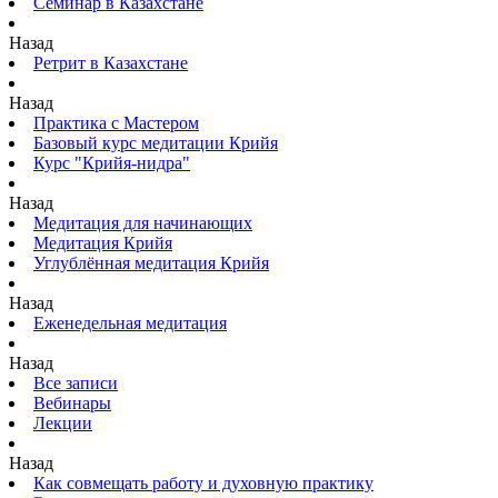
Семинар в Казахстане
Назад
Ретрит в Казахстане
Назад
Практика с Мастером
Базовый курс медитации Крийя
Курс "Крийя-нидра"
Назад
Медитация для начинающих
Медитация Крийя
Углублённая медитация Крийя
Назад
Еженедельная медитация
Назад
Все записи
Вебинары
Лекции
Назад
Как совмещать работу и духовную практику