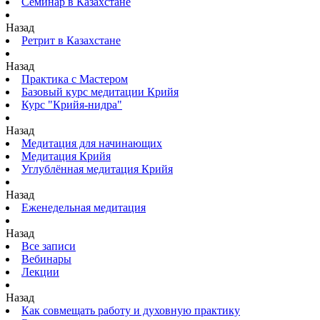
Семинар в Казахстане
Назад
Ретрит в Казахстане
Назад
Практика с Мастером
Базовый курс медитации Крийя
Курс "Крийя-нидра"
Назад
Медитация для начинающих
Медитация Крийя
Углублённая медитация Крийя
Назад
Еженедельная медитация
Назад
Все записи
Вебинары
Лекции
Назад
Как совмещать работу и духовную практику