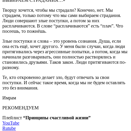
ВЫБИРАЕМ СТРАДАНИЯ…»
Творцу хочется, чтобы мы страдали? Конечно, нет. Мы
страдаем, только потому что мы сами выбираем страдания.
Люди совершают злые поступки, а потом за них
расплачиваются. В слове “расплачиваются” есть “плач”. Что
посеешь, то пожнёшь.
Злые поступки и слова – это уровень сознания. Душа, если
она есть ещё, хочет другого. У меня были случаи, когда люди
притягивались через агрессивные попытки, а потом, когда мы
начинали разговаривать, они полностью растворялись и
становились друзьями. Таков закон. Люди притягиваются по-
разному.
Те, кто откровенно делает зло, будут отвечать за свои
поступки. И сейчас такое время, когда мы не будем оставлять
это без внимания.
Имрам
РЕКОМЕНДУЕМ
Плейлист
“Принципы счастливой жизни”
YouTube
Rutube