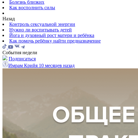
Болезнь близких
Как восполнить силы
Назад
Контроль сексуальной энергии
Нужно ли воспитывать детей
Йога и духовный рост матери и ребёнка
Как помочь ребёнку найти предназначение
События недели
Подписаться
Имрам Крийя
10 месяцев назад