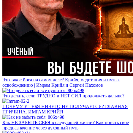
Что такое йога на самом деле? Крийя, медитация и путь к
освобождению | Имрам Крийя и Сергей Пахомов
Что делать, если ТРУДНО и НЕТ СИЛ продолжать дальше?
ПОЧЕМУ У ТЕБЯ НИЧЕГО НЕ ПОЛУЧАЕТСЯ? ГЛАВНАЯ
ПРИЧИНА. ИМРАМ КРИЙЯ
Как НЕ ЗАБЫТЬ СЕБЯ в следующей жизни? Как понять свое
предназначение через духовный путь