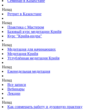
Семинар в Казахстане
Назад
Ретрит в Казахстане
Назад
Практика с Мастером
Базовый курс медитации Крийя
Курс "Крийя-нидра"
Назад
Медитация для начинающих
Медитация Крийя
Углублённая медитация Крийя
Назад
Еженедельная медитация
Назад
Все записи
Вебинары
Лекции
Назад
Как совмещать работу и духовную практику