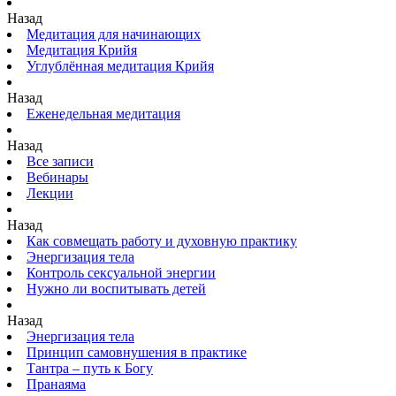
Назад
Медитация для начинающих
Медитация Крийя
Углублённая медитация Крийя
Назад
Еженедельная медитация
Назад
Все записи
Вебинары
Лекции
Назад
Как совмещать работу и духовную практику
Энергизация тела
Контроль сексуальной энергии
Нужно ли воспитывать детей
Назад
Энергизация тела
Принцип самовнушения в практике
Тантра – путь к Богу
Пранаяма