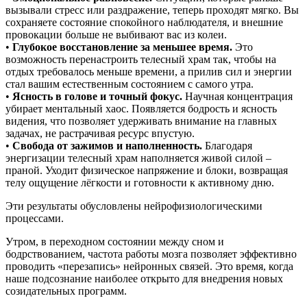
вызывали стресс или раздражение, теперь проходят мягко. Вы
сохраняете состояние спокойного наблюдателя, и внешние
провокации больше не выбивают вас из колеи.
•
Глубокое восстановление за меньшее время.
Это
возможность перенастроить телесный храм так, чтобы на
отдых требовалось меньше времени, а прилив сил и энергии
стал вашим естественным состоянием с самого утра.
•
Ясность в голове и точный фокус.
Научная концентрация
убирает ментальный хаос. Появляется бодрость и ясность
видения, что позволяет удерживать внимание на главных
задачах, не растрачивая ресурс впустую.
•
Свобода от зажимов и наполненность.
Благодаря
энергизации телесный храм наполняется живой силой –
праной. Уходит физическое напряжение и блоки, возвращая
телу ощущение лёгкости и готовности к активному дню.
Эти результаты обусловлены нейрофизиологическими
процессами.
Утром, в переходном состоянии между сном и
бодрствованием, частота работы мозга позволяет эффективно
проводить «перезапись» нейронных связей. Это время, когда
наше подсознание наиболее открыто для внедрения новых
созидательных программ.