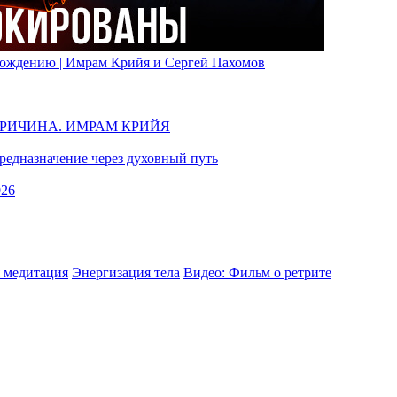
вобождению | Имрам Крийя и Сергей Пахомов
ПРИЧИНА. ИМРАМ КРИЙЯ
едназначение через духовный путь
026
 медитация
Энергизация тела
Видео: Фильм о ретрите