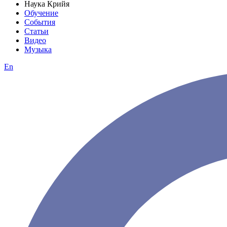
Наука Крийя
Обучение
События
Статьи
Видео
Музыка
En