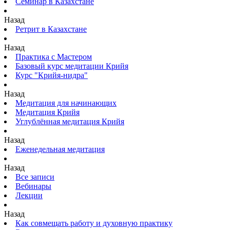
Семинар в Казахстане
Назад
Ретрит в Казахстане
Назад
Практика с Мастером
Базовый курс медитации Крийя
Курс "Крийя-нидра"
Назад
Медитация для начинающих
Медитация Крийя
Углублённая медитация Крийя
Назад
Еженедельная медитация
Назад
Все записи
Вебинары
Лекции
Назад
Как совмещать работу и духовную практику