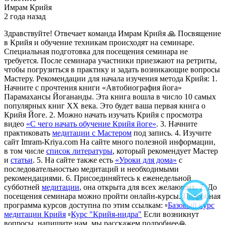
Имрам Крийя
2 года назад
Здравствуйте! Отвечает команда Имрам Крийя 🙏 Посвящение
в Крийя и обучение техникам происходят на семинаре.
Специальная подготовка для посещения семинара не
требуется. После семинара участники приезжают на ретриты,
чтобы погрузиться в практику и задать возникающие вопросы
Мастеру. Рекомендации для начала изучения метода Крийя: 1.
Начните с прочтения книги «Автобиография йога»
Парамахансы Йогананды. Эта книга вошла в число 10 самых
популярных книг XX века. Это будет ваша первая книга о
Крийя Йоге. 2. Можно начать изучать Крийя с просмотра
видео
«С чего начать обучение Крийя йоге»
. 3. Начните
практиковать
медитации с Мастером
под запись. 4. Изучите
сайт Imram-Kriya.com На сайте много полезной информации,
в том числе
список литературы
, который рекомендует Мастер
и
статьи
. 5. На сайте также есть
«Уроки для дома»
с
последовательностью медитаций и необходимыми
рекомендациями. 6. Присоединяйтесь к еженедельной
субботней
медитации
, она открыта для всех желающих. 7. До
посещения семинара можно пройти онлайн-курсы. Подробная
программа курсов доступна по этим ссылкам: ▫
Базовый курс
медитации Крийя
▫
Курс "Крийя-нидра"
Если возникнут
вопросы, напишите нам, мы расскажем подробнее🙏