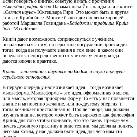
Если говорить о книгах, советую начать с прочтения
«Автобиографии йога»
Парамахансы Йогананды или с книги
«Святая наука»
Юктешвара Гири. Это может быть и другая
книга о Крийя йоге. Многие были вдохновлены хорошей
работой Маршалла Говиндана
«Бабаджи и традиция Крийя
йоги 18 сиддхов».
Книги дают возможность соприкоснуться с учением,
познакомиться с ним, но серьёзное погружение происходит
тогда, когда вы получаете знания в том виде, в каком они
передаются непосредственно от учителя ученику, когда
даются ключи к практике.
Крийя – это метод с научным подходом, а наука требует
серьёзного отношения.
В первую очередь у нас возникает идея – тогда возникает
мыслеформа. Мыслеформа – это идея, оформленная в мысль,
или мысль, которая приобрела форму. То есть у нас появляется
знание и мгновенно желание, или по-другому энергия, и
тогда возникает кристаллизация. Проще говоря, мы должны
изучить знание, которое может быть выражено как философия
Крийя, для того чтобы понимать, что это такое. Прежде чем
начать духовную практику в виде техник, мы должны понять,
чего мы хотим, у нас должна быть идея, для чего нам это
нужно.