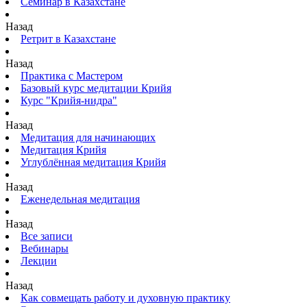
Семинар в Казахстане
Назад
Ретрит в Казахстане
Назад
Практика с Мастером
Базовый курс медитации Крийя
Курс "Крийя-нидра"
Назад
Медитация для начинающих
Медитация Крийя
Углублённая медитация Крийя
Назад
Еженедельная медитация
Назад
Все записи
Вебинары
Лекции
Назад
Как совмещать работу и духовную практику