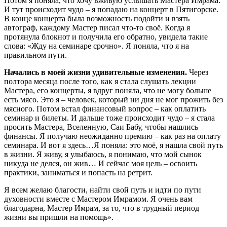
Потом я поняла, что хочу вживую услышать Мастера Имрама.
И тут происходит чудо – я попадаю на концерт в Пятигорске.
В конце концерта была возможность подойти и взять
автограф, каждому Мастер писал что-то своё. Когда я
протянула блокнот и получила его обратно, увидела такие
слова: «Жду на семинаре срочно». Я поняла, что я на
правильном пути.
Начались в моей жизни удивительные изменения.
Через
полтора месяца после того, как я стала слушать лекции
Мастера, его концерты, я вдруг поняла, что не могу больше
есть мясо. Это я – человек, который ни дня не мог прожить без
мясного. Потом встал финансовый вопрос – как оплатить
семинар и билеты. И дальше тоже происходит чудо – я стала
просить Мастера, Вселенную, Саи Бабу, чтобы нашлись
финансы. Я получаю неожиданно премию – как раз на оплату
семинара. И вот я здесь…Я поняла: это моё, я нашла свой путь
в жизни. Я живу, я улыбаюсь, я понимаю, что мой сынок
никуда не делся, он жив… И сейчас моя цель – освоить
практики, заниматься и попасть на ретрит.
Я всем желаю благости, найти свой путь и идти по пути
духовности вместе с Мастером Имрамом. Я очень вам
благодарна, Мастер Имрам, за то, что в трудный период
жизни вы пришли на помощь».