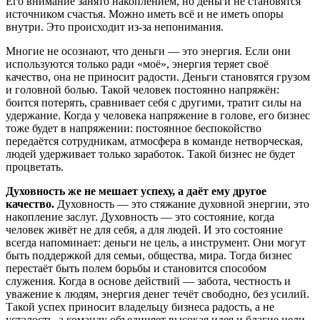
Его внимание занято накоплением, но деньги не становятся
источником счастья. Можно иметь всё и не иметь опоры
внутри. Это происходит из-за непонимания.
Многие не осознают, что деньги — это энергия. Если они
используются только ради «моё», энергия теряет своё
качество, она не приносит радости. Деньги становятся грузом
и головной болью. Такой человек постоянно напряжён:
боится потерять, сравнивает себя с другими, тратит силы на
удержание. Когда у человека напряжение в голове, его бизнес
тоже будет в напряжении: постоянное беспокойство
передаётся сотрудникам, атмосфера в команде нетворческая,
людей удерживает только заработок. Такой бизнес не будет
процветать.
Духовность же не мешает успеху, а даёт ему другое
качество.
Духовность — это стяжание духовной энергии, это
накопление заслуг. Духовность — это состояние, когда
человек живёт не для себя, а для людей. И это состояние
всегда напоминает: деньги не цель, а инструмент. Они могут
быть поддержкой для семьи, общества, мира. Тогда бизнес
перестаёт быть полем борьбы и становится способом
служения. Когда в основе действий — забота, честность и
уважение к людям, энергия денег течёт свободно, без усилий.
Такой успех приносит владельцу бизнеса радость, а не
усталость, а команду объединяет высокая идея и благие цели.