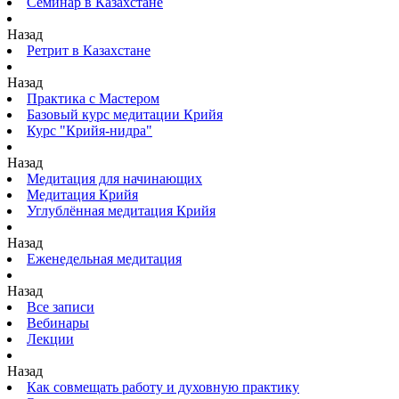
Семинар в Казахстане
Назад
Ретрит в Казахстане
Назад
Практика с Мастером
Базовый курс медитации Крийя
Курс "Крийя-нидра"
Назад
Медитация для начинающих
Медитация Крийя
Углублённая медитация Крийя
Назад
Еженедельная медитация
Назад
Все записи
Вебинары
Лекции
Назад
Как совмещать работу и духовную практику