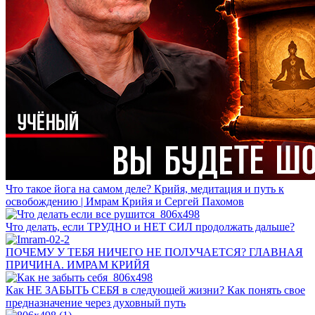
Что такое йога на самом деле? Крийя, медитация и путь к
освобождению | Имрам Крийя и Сергей Пахомов
Что делать, если ТРУДНО и НЕТ СИЛ продолжать дальше?
ПОЧЕМУ У ТЕБЯ НИЧЕГО НЕ ПОЛУЧАЕТСЯ? ГЛАВНАЯ
ПРИЧИНА. ИМРАМ КРИЙЯ
Как НЕ ЗАБЫТЬ СЕБЯ в следующей жизни? Как понять свое
предназначение через духовный путь