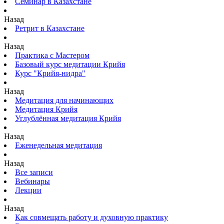
Семинар в Казахстане
Назад
Ретрит в Казахстане
Назад
Практика с Мастером
Базовый курс медитации Крийя
Курс "Крийя-нидра"
Назад
Медитация для начинающих
Медитация Крийя
Углублённая медитация Крийя
Назад
Еженедельная медитация
Назад
Все записи
Вебинары
Лекции
Назад
Как совмещать работу и духовную практику