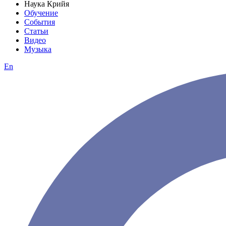
Наука Крийя
Обучение
События
Статьи
Видео
Музыка
En