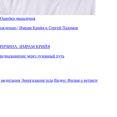
Ошибки мышления
вобождению | Имрам Крийя и Сергей Пахомов
ПРИЧИНА. ИМРАМ КРИЙЯ
едназначение через духовный путь
 медитация
Энергизация тела
Видео: Фильм о ретрите