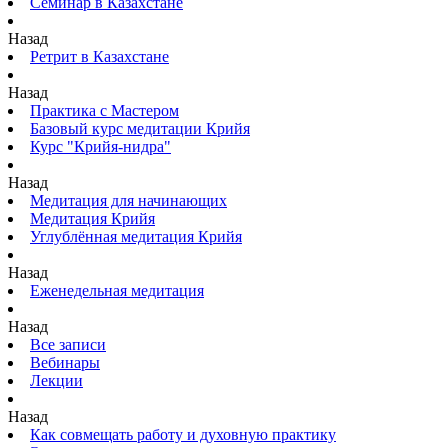
Семинар в Казахстане
Назад
Ретрит в Казахстане
Назад
Практика с Мастером
Базовый курс медитации Крийя
Курс "Крийя-нидра"
Назад
Медитация для начинающих
Медитация Крийя
Углублённая медитация Крийя
Назад
Еженедельная медитация
Назад
Все записи
Вебинары
Лекции
Назад
Как совмещать работу и духовную практику