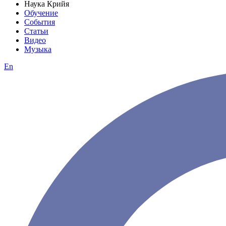
Наука Крийя
Обучение
События
Статьи
Видео
Музыка
En