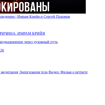
вобождению | Имрам Крийя и Сергей Пахомов
ПРИЧИНА. ИМРАМ КРИЙЯ
едназначение через духовный путь
026
 медитация
Энергизация тела
Видео: Фильм о ретрите