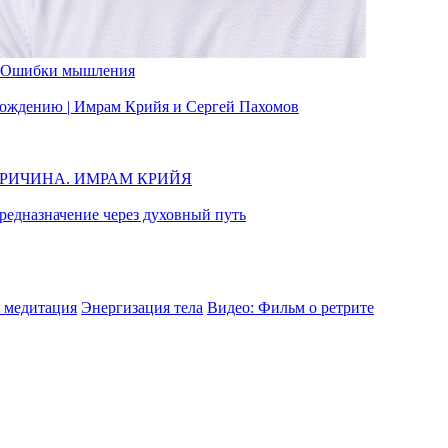
Ошибки мышления
вобождению | Имрам Крийя и Сергей Пахомов
ПРИЧИНА. ИМРАМ КРИЙЯ
едназначение через духовный путь
 медитация
Энергизация тела
Видео: Фильм о ретрите