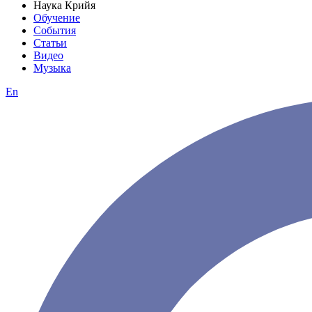
Наука Крийя
Обучение
События
Статьи
Видео
Музыка
En